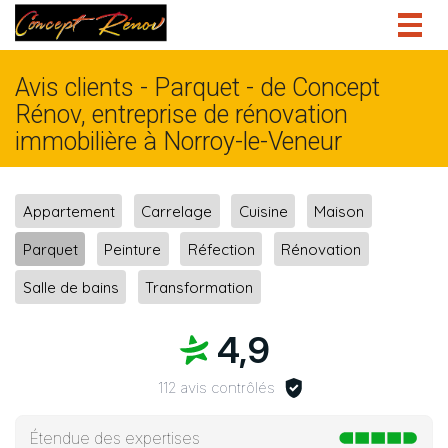
Togg
navig
Avis clients - Parquet - de Concept
Rénov, entreprise de rénovation
immobilière à Norroy-le-Veneur
Appartement
Carrelage
Cuisine
Maison
Parquet
Peinture
Réfection
Rénovation
Salle de bains
Transformation
4,9
112 avis contrôlés
Étendue des expertises